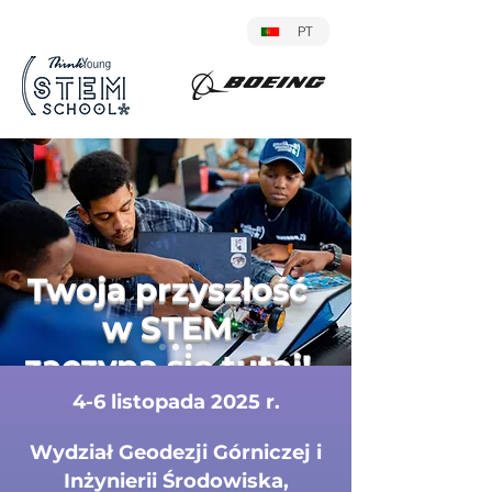
PT
Twoja przyszłość
w STEM
zaczyna się tutaj!
4-6 listopada 2025 r.
Wydział Geodezji Górniczej i
Inżynierii Środowiska,