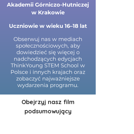
Akademii Górniczo-Hutniczej
w Krakowie
Uczniowie w wieku 16–18 lat
Obserwuj nas w mediach
społecznościowych, aby
dowiedzieć się więcej o
nadchodzących edycjach
ThinkYoung STEM School w
Polsce i innych krajach oraz
zobaczyć najważniejsze
wydarzenia programu.
Obejrzyj nasz film
podsumowujący